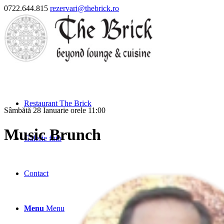
0722.644.815
rezervari@thebrick.ro
Restaurant The Brick
Sâmbătă 28 Ianuarie orele 11:00
Music Brunch
Galerie foto
Contact
Menu
Menu