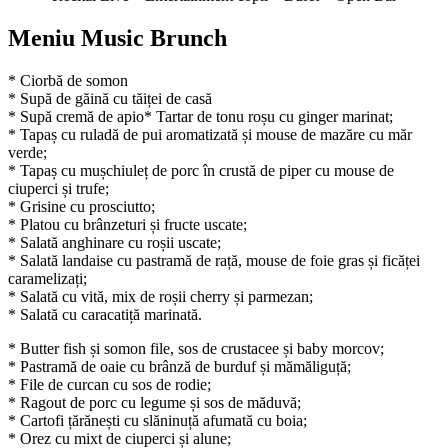
Meniu Music Brunch
* Ciorbă de somon
* Supă de găină cu tăiței de casă
* Supă cremă de apio* Tartar de tonu roșu cu ginger marinat;
* Tapaș cu ruladă de pui aromatizată și mouse de mazăre cu măr
verde;
* Tapaș cu mușchiuleț de porc în crustă de piper cu mouse de
ciuperci și trufe;
* Grisine cu prosciutto;
* Platou cu brânzeturi și fructe uscate;
* Salată anghinare cu roșii uscate;
* Salată landaise cu pastramă de rață, mouse de foie gras și ficăței
caramelizați;
* Salată cu vită, mix de roșii cherry și parmezan;
* Salată cu caracatiță marinată.
* Butter fish și somon file, sos de crustacee și baby morcov;
* Pastramă de oaie cu brânză de burduf și mămăliguță;
* File de curcan cu sos de rodie;
* Ragout de porc cu legume și sos de măduvă;
* Cartofi țărănești cu slăninuță afumată cu boia;
* Orez cu mixt de ciuperci și alune;